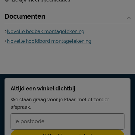
Hoogte
105 cm
Documenten
Kenmerken
Kleur
oakland antraciet
Novelle bedbak montagetekening
Stofgroep
Oakland
Novelle hoofdbord montagetekening
Type bekleding
stof
stof en spaanplaat
Materiaal
gefineerd
Excl. matras en
Uitvoering
bedbodem
Altijd een winkel dichtbij
Elektrisch verstelbare
Mogelijk
bedbodem mogelijk?
We staan graag voor je klaar, met of zonder
afspraak.
Poten
Materiaal poten
metaal
Kleur poten
zwart